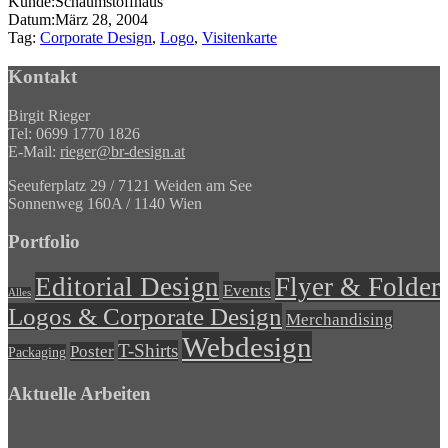
Kunde:
Schaumstoffhaus
Datum:
März 28, 2004
Tag:
Corporate Design
,
Logo
,
Visitenkarte
Kontakt
Birgit Rieger
Tel: 0699 1770 1826
E-Mail:
rieger@br-design.at
Seeuferplatz 29 / 7121 Weiden am See
Sonnenweg 160A / 1140 Wien
Portfolio
Editorial Design
Flyer & Folder
Events
Alles
Logos & Corporate Design
Merchandising
Webdesign
T-Shirts
Poster
Packaging
Aktuelle Arbeiten