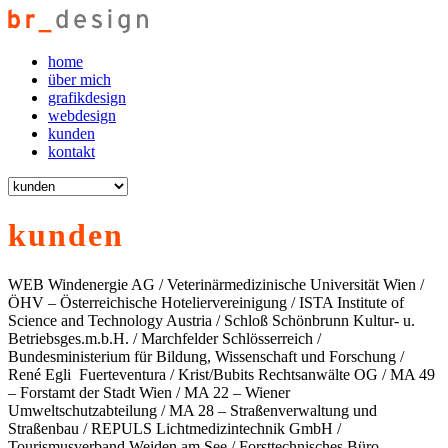
home
über mich
grafikdesign
webdesign
kunden
kontakt
kunden
WEB Windenergie AG / Veterinärmedizinische Universität Wien /
ÖHV – Österreichische Hoteliervereinigung / ISTA Institute of
Science and Technology Austria / Schloß Schönbrunn Kultur- u.
Betriebsges.m.b.H. / Marchfelder Schlösserreich /
Bundesministerium für Bildung, Wissenschaft und Forschung /
René Egli Fuerteventura / Krist/Bubits Rechtsanwälte OG / MA 49
– Forstamt der Stadt Wien / MA 22 – Wiener
Umweltschutzabteilung / MA 28 – Straßenverwaltung und
Straßenbau / REPULS Lichtmedizintechnik GmbH /
Tourismusverband Weiden am See / Forsttechnisches Büro