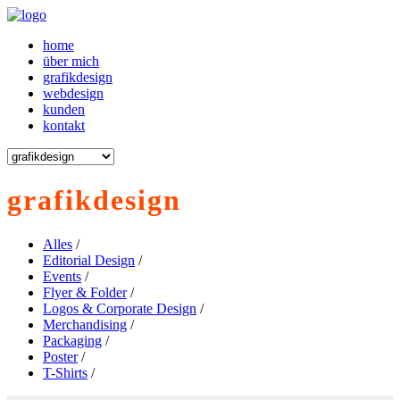
home
über mich
grafikdesign
webdesign
kunden
kontakt
grafikdesign
Alles
/
Editorial Design
/
Events
/
Flyer & Folder
/
Logos & Corporate Design
/
Merchandising
/
Packaging
/
Poster
/
T-Shirts
/