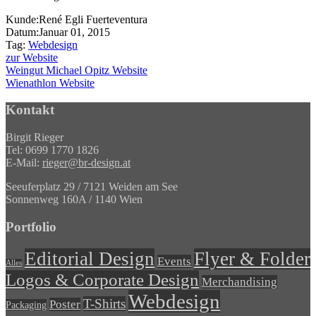
Kunde:
René Egli Fuerteventura
Datum:
Januar 01, 2015
Tag:
Webdesign
zur Website
Weingut Michael Opitz Website
Wienathlon Website
Kontakt
Birgit Rieger
Tel: 0699 1770 1826
E-Mail:
rieger@br-design.at
Seeuferplatz 29 / 7121 Weiden am See
Sonnenweg 160A / 1140 Wien
Portfolio
Editorial Design
Flyer & Folder
Events
Alles
Logos & Corporate Design
Merchandising
Webdesign
T-Shirts
Poster
Packaging