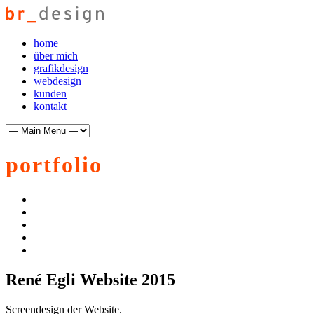
home
über mich
grafikdesign
webdesign
kunden
kontakt
portfolio
René Egli Website 2015
Screendesign der Website.