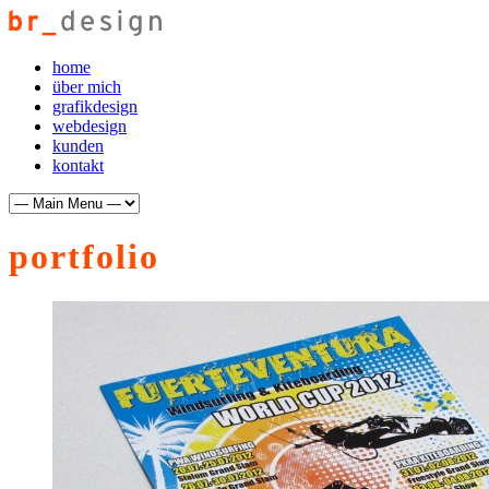
home
über mich
grafikdesign
webdesign
kunden
kontakt
portfolio