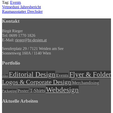
Tag:
Events
Vetmeduni Jahresbericht
Raumausstatter Drechsler
Kontakt
Birgit Rieger
Tel: 0699 1770 1826
E-Mail:
rieger@br-design.at
Seeuferplatz 29 / 7121 Weiden am See
Sonnenweg 160A / 1140 Wien
Portfolio
Editorial Design
Flyer & Folder
Events
Alles
Logos & Corporate Design
Merchandising
Webdesign
T-Shirts
Poster
Packaging
Aktuelle Arbeiten